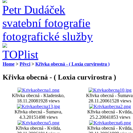
Petr Dudáček
svatební fotografie
fotografické služby
Home
>
Pěvci
>
Křivka obecná - ( Loxia curvirostra )
Křivka obecná - ( Loxia curvirostra )
Křivka obecná - Kladensko,
Křivka obecná - Šumava
18.11.2008
1928 views
28.11.2006
1528 views
Křivka obecná - Šumava,
Křivka obecná - Kvilda,
4.3.2015
1498 views
25.2.2004
1853 views
Křivka obecná - Kvilda,
Křivka obecná - Kvilda,