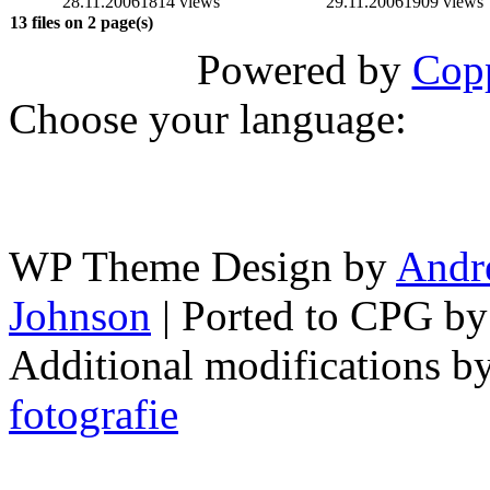
28.11.2006
1814 views
29.11.2006
1909 views
13 files on 2 page(s)
Powered by
Copp
Choose your language:
WP Theme Design by
Andr
Johnson
| Ported to CPG b
Additional modifications b
fotografie