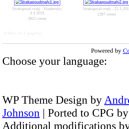
Strakapoud malý - Kladensko,
Strakapoud malý - 21.3.201
4.4.2015
1397 views
3921 views
4 files on 1 page(s)
Powered by
Co
Choose your language:
WP Theme Design by
Andr
Johnson
| Ported to CPG b
Additional modifications b