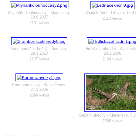
Mlynařík dlouhoocasý - Kladensko,
Ledňáček říční - Litavka, 16.8
18.8.2007
2118 views
2131 views
Bramborníček hnědý - Šumava,
Hrdlička zahradní - Kladensk
29.4.2010
24.1.2006
2107 views
2104 views
Kormorán velký - Stehelčeves,
27.1.2006
2099 views
Bažant obecný - Kladensko, 5.5
2098 views