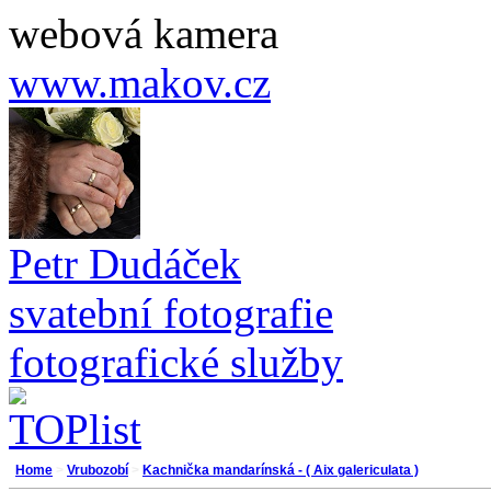
webová kamera
www.makov.cz
Petr Dudáček
svatební fotografie
fotografické služby
Home
>
Vrubozobí
>
Kachnička mandarínská - ( Aix galericulata )