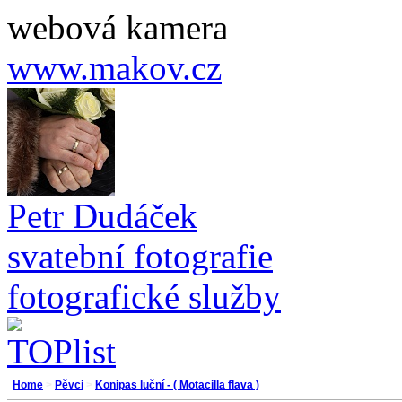
webová kamera
www.makov.cz
Petr Dudáček
svatební fotografie
fotografické služby
Home
>
Pěvci
>
Konipas luční - ( Motacilla flava )